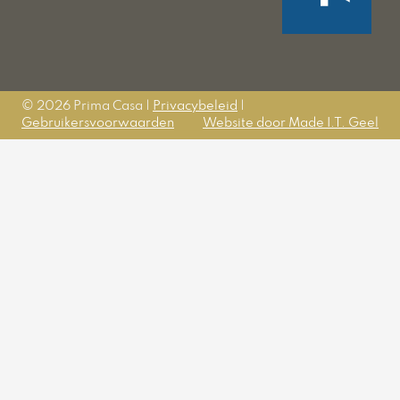
© 2026 Prima Casa |
Privacybeleid
|
Gebruikersvoorwaarden
Website door Made I.T. Geel