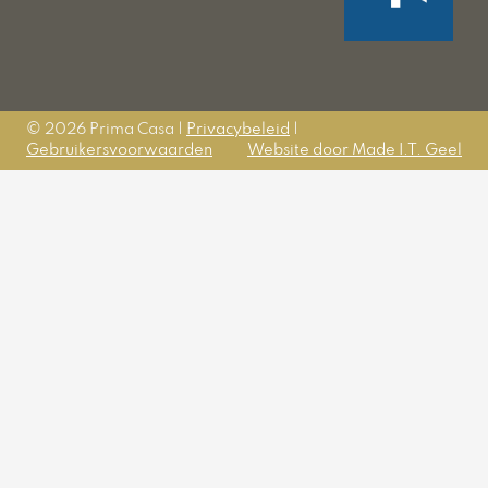
© 2026 Prima Casa |
Privacybeleid
|
Gebruikersvoorwaarden
Website door Made I.T. Geel