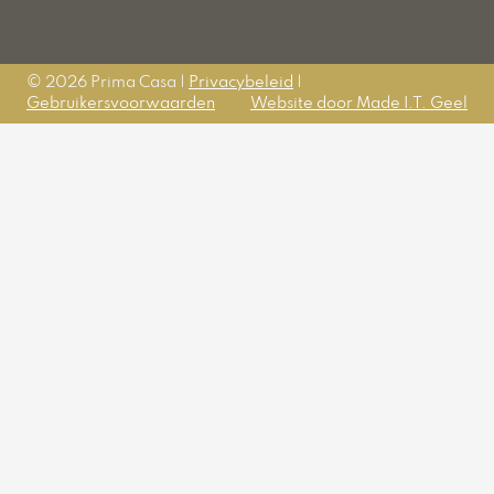
© 2026 Prima Casa |
Privacybeleid
|
Gebruikersvoorwaarden
Website door Made I.T. Geel