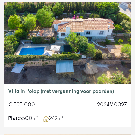
Villa in Polop (met vergunning voor paarden)
€ 595.000
2024M0027
Plot:
5500m²
242m²
1